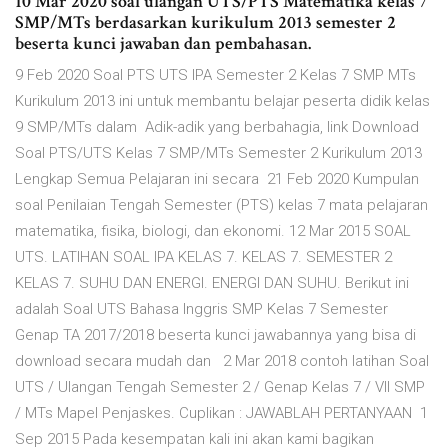
10 Mar 2020 soal ulangan UTS/PTS Matematika kelas 7
SMP/MTs berdasarkan kurikulum 2013 semester 2
beserta kunci jawaban dan pembahasan.
9 Feb 2020 Soal PTS UTS IPA Semester 2 Kelas 7 SMP MTs
Kurikulum 2013 ini untuk membantu belajar peserta didik kelas
9 SMP/MTs dalam Adik-adik yang berbahagia, link Download
Soal PTS/UTS Kelas 7 SMP/MTs Semester 2 Kurikulum 2013
Lengkap Semua Pelajaran ini secara 21 Feb 2020 Kumpulan
soal Penilaian Tengah Semester (PTS) kelas 7 mata pelajaran
matematika, fisika, biologi, dan ekonomi. 12 Mar 2015 SOAL
UTS. LATIHAN SOAL IPA KELAS 7. KELAS 7. SEMESTER 2
KELAS 7. SUHU DAN ENERGI. ENERGI DAN SUHU. Berikut ini
adalah Soal UTS Bahasa Inggris SMP Kelas 7 Semester
Genap TA 2017/2018 beserta kunci jawabannya yang bisa di
download secara mudah dan 2 Mar 2018 contoh latihan Soal
UTS / Ulangan Tengah Semester 2 / Genap Kelas 7 / VII SMP
/ MTs Mapel Penjaskes. Cuplikan : JAWABLAH PERTANYAAN 1
Sep 2015 Pada kesempatan kali ini akan kami bagikan