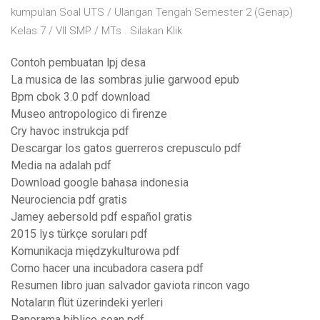
kumpulan Soal UTS / Ulangan Tengah Semester 2 (Genap)
Kelas 7 / VII SMP / MTs . Silakan Klik
Contoh pembuatan lpj desa
La musica de las sombras julie garwood epub
Bpm cbok 3.0 pdf download
Museo antropologico di firenze
Cry havoc instrukcja pdf
Descargar los gatos guerreros crepusculo pdf
Media na adalah pdf
Download google bahasa indonesia
Neurociencia pdf gratis
Jamey aebersold pdf español gratis
2015 lys türkçe soruları pdf
Komunikacja międzykulturowa pdf
Como hacer una incubadora casera pdf
Resumen libro juan salvador gaviota rincon vago
Notaların flüt üzerindeki yerleri
Panorama biblico sean pdf