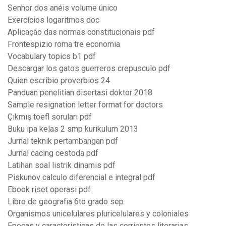
Senhor dos anéis volume único
Exercícios logaritmos doc
Aplicação das normas constitucionais pdf
Frontespizio roma tre economia
Vocabulary topics b1 pdf
Descargar los gatos guerreros crepusculo pdf
Quien escribio proverbios 24
Panduan penelitian disertasi doktor 2018
Sample resignation letter format for doctors
Çıkmış toefl soruları pdf
Buku ipa kelas 2 smp kurikulum 2013
Jurnal teknik pertambangan pdf
Jurnal cacing cestoda pdf
Latihan soal listrik dinamis pdf
Piskunov calculo diferencial e integral pdf
Ebook riset operasi pdf
Libro de geografia 6to grado sep
Organismos unicelulares pluricelulares y coloniales
Epocas y caracteristicas de las corrientes literarias