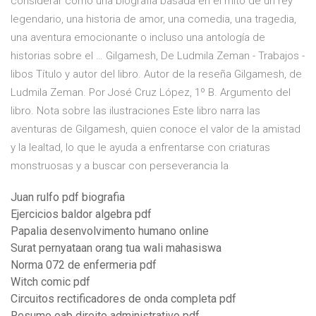
considerar como una biografía basada en el mito de un rey
legendario, una historia de amor, una comedia, una tragedia,
una aventura emocionante o incluso una antología de
historias sobre el … Gilgamesh, De Ludmila Zeman - Trabajos -
libos Título y autor del libro. Autor de la reseña Gilgamesh, de
Ludmila Zeman. Por José Cruz López, 1º B. Argumento del
libro. Nota sobre las ilustraciones Este libro narra las
aventuras de Gilgamesh, quien conoce el valor de la amistad
y la lealtad, lo que le ayuda a enfrentarse con criaturas
monstruosas y a buscar con perseverancia la
Juan rulfo pdf biografia
Ejercicios baldor algebra pdf
Papalia desenvolvimento humano online
Surat pernyataan orang tua wali mahasiswa
Norma 072 de enfermeria pdf
Witch comic pdf
Circuitos rectificadores de onda completa pdf
Resumo oab direito administrativo pdf