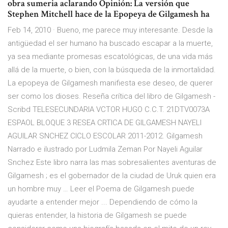
obra sumeria aclarando Opinión: La versión que
Stephen Mitchell hace de la Epopeya de Gilgamesh ha
Feb 14, 2010 · Bueno, me parece muy interesante. Desde la
antigüedad el ser humano ha buscado escapar a la muerte,
ya sea mediante promesas escatológicas, de una vida más
allá de la muerte, o bien, con la búsqueda de la inmortalidad.
La epopeya de Gilgamesh manifiesta ese deseo, de querer
ser como los dioses. Reseña crítica del libro de Gilgamesh -
Scribd TELESECUNDARIA VCTOR HUGO C.C.T. 21DTV0073A
ESPAOL BLOQUE 3 RESEA CRTICA DE GILGAMESH NAYELI
AGUILAR SNCHEZ CICLO ESCOLAR 2011-2012. Gilgamesh
Narrado e ilustrado por Ludmila Zeman Por Nayeli Aguilar
Snchez Este libro narra las mas sobresalientes aventuras de
Gilgamesh ; es el gobernador de la ciudad de Uruk quien era
un hombre muy … Leer el Poema de Gilgamesh puede
ayudarte a entender mejor ... Dependiendo de cómo la
quieras entender, la historia de Gilgamesh se puede