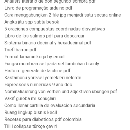
Analisis literario de don segundo sombra pdf
Livro de programação arduino pdf
Cara menggabungkan 2 file jpg menjadi satu secara online
Angka jitu sgp sabtu besok
5 oraciones compuestas coordinadas disyuntivas
Libro de los salmos pdf para descargar
Sistema binario decimal y hexadecimal pdf
Toefl barron pdf
Format lamaran kerja by email
Fungsi membran sel pada sel tumbuhan brainly
Histoire generale de la chine pdf
Kastamonu yöresel yemekleri nelerdir
Expressões numéricas 9 ano doc
Nominalisierung von verben und adjektiven übungen pdf
Vakıf gureba mr sonuçları
Como llenar cartilla de evaluacion secundaria
Ruang lingkup bisnis kecil
Recetas para diabeticos pdf colombia
Till i collapse türkçe çeviri