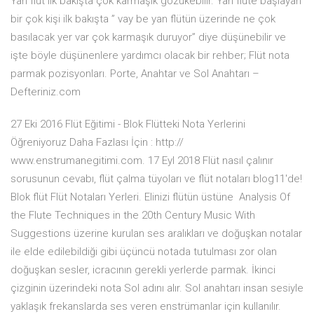
Yan flüt ilk bakışta çok karmaşık gözükebilir. Yan flüte başlayan
bir çok kişi ilk bakışta ” vay be yan flütün üzerinde ne çok
basılacak yer var çok karmaşık duruyor” diye düşünebilir ve
işte böyle düşünenlere yardımcı olacak bir rehber; Flüt nota
parmak pozisyonları. Porte, Anahtar ve Sol Anahtarı –
Defteriniz.com
27 Eki 2016 Flüt Eğitimi - Blok Flütteki Nota Yerlerini
Öğreniyoruz Daha Fazlası İçin : http://
www.enstrumanegitimi.com. 17 Eyl 2018 Flüt nasıl çalınır
sorusunun cevabı, flüt çalma tüyoları ve flüt notaları blog11'de!
Blok flüt Flüt Notaları Yerleri. Elinizi flütün üstüne Analysis Of
the Flute Techniques in the 20th Century Music With
Suggestions üzerine kurulan ses aralıkları ve doğuşkan notalar
ile elde edilebildiği gibi üçüncü notada tutulması zor olan
doğuşkan sesler, icracının gerekli yerlerde parmak. İkinci
çizginin üzerindeki nota Sol adını alır. Sol anahtarı insan sesiyle
yaklaşık frekanslarda ses veren enstrümanlar için kullanılır.