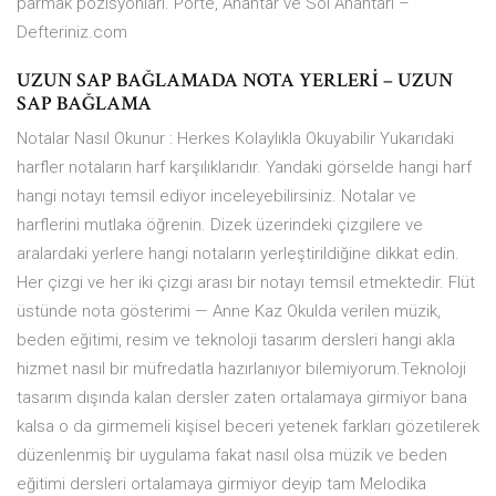
parmak pozisyonları. Porte, Anahtar ve Sol Anahtarı –
Defteriniz.com
UZUN SAP BAĞLAMADA NOTA YERLERİ – UZUN
SAP BAĞLAMA
Notalar Nasıl Okunur : Herkes Kolaylıkla Okuyabilir Yukarıdaki
harfler notaların harf karşılıklarıdır. Yandaki görselde hangi harf
hangi notayı temsil ediyor inceleyebilirsiniz. Notalar ve
harflerini mutlaka öğrenin. Dizek üzerindeki çizgilere ve
aralardaki yerlere hangi notaların yerleştirildiğine dikkat edin.
Her çizgi ve her iki çizgi arası bir notayı temsil etmektedir. Flüt
üstünde nota gösterimi — Anne Kaz Okulda verilen müzik,
beden eğitimi, resim ve teknoloji tasarım dersleri hangi akla
hizmet nasıl bir müfredatla hazırlanıyor bilemiyorum.Teknoloji
tasarım dışında kalan dersler zaten ortalamaya girmiyor bana
kalsa o da girmemeli kişisel beceri yetenek farkları gözetilerek
düzenlenmiş bir uygulama fakat nasıl olsa müzik ve beden
eğitimi dersleri ortalamaya girmiyor deyip tam Melodika