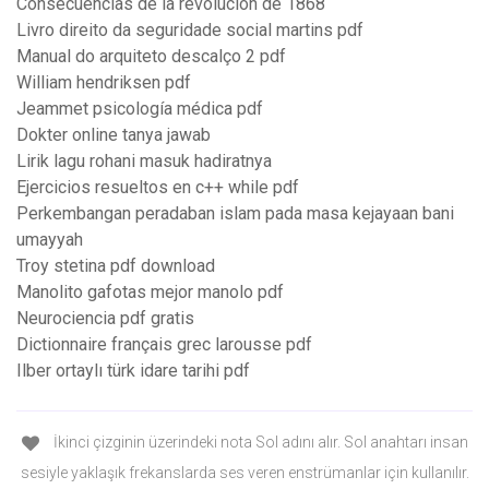
Consecuencias de la revolucion de 1868
Livro direito da seguridade social martins pdf
Manual do arquiteto descalço 2 pdf
William hendriksen pdf
Jeammet psicología médica pdf
Dokter online tanya jawab
Lirik lagu rohani masuk hadiratnya
Ejercicios resueltos en c++ while pdf
Perkembangan peradaban islam pada masa kejayaan bani
umayyah
Troy stetina pdf download
Manolito gafotas mejor manolo pdf
Neurociencia pdf gratis
Dictionnaire français grec larousse pdf
Ilber ortaylı türk idare tarihi pdf
İkinci çizginin üzerindeki nota Sol adını alır. Sol anahtarı insan
sesiyle yaklaşık frekanslarda ses veren enstrümanlar için kullanılır.