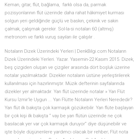
Keman, gitar, flüt, bağlama, farklı olsa da, parmak
pozisyonlarının flüt üzerinde daha rahat hâkimiyet kurması
solgun yeri geldiğinde güçlü ve baskın, çekinik ve sakin
çalmak, çalışmak gerekir. Sol-la-si notaları 60 (altmış)
metronom ve farklı vuruş sayıları ile çalışılır .
Notaların Dizek Üzerindeki Yerleri | DenkBilgi.com Notaların
Dizek Üzerindeki Yerleri. Yazar. Yasemin-22 Kasım 2015. Dizek,
beş çizgiden oluşan ve çizgiler arasında dört boşluk üzerine
notalar yazılmaktadır. Dizekler notaların üstüne yerleştirilerek
kullanılması için hazırlınmıştır. Müzik defterinin sayfalarında
dizekler yer almaktadır. Yan flüt üzerinde notalar » Yan Flüt
Kursu İzmir'le Uygun ... Yan Flütte Notaların Yerleri Nerededir?
Yan flüt ilk bakışta çok karmaşık gözükebilir. Yan flüte başlayan
bir çok kişi ilk bakışta ” vay be yan flütün üzerinde ne çok
basılacak yer var çok karmaşık duruyor” diye düşünebilir ve
işte böyle düşünenlere yardımcı olacak bir rehber; Flüt nota