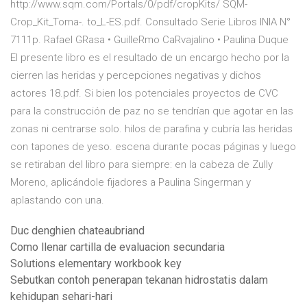
http://www.sqm.com/Portals/0/pdf/cropKits/ SQM-
Crop_Kit_Toma-. to_L-ES.pdf. Consultado Serie Libros INIA N°
7111p. Rafael GRasa • GuilleRmo CaRvajalino • Paulina Duque
El presente libro es el resultado de un encargo hecho por la
cierren las heridas y percepciones negativas y dichos
actores 18.pdf. Si bien los potenciales proyectos de CVC
para la construcción de paz no se tendrían que agotar en las
zonas ni centrarse solo. hilos de parafina y cubría las heridas
con tapones de yeso. escena durante pocas páginas y luego
se retiraban del libro para siempre: en la cabeza de Zully
Moreno, aplicándole fijadores a Paulina Singerman y
aplastando con una.
Duc denghien chateaubriand
Como llenar cartilla de evaluacion secundaria
Solutions elementary workbook key
Sebutkan contoh penerapan tekanan hidrostatis dalam
kehidupan sehari-hari