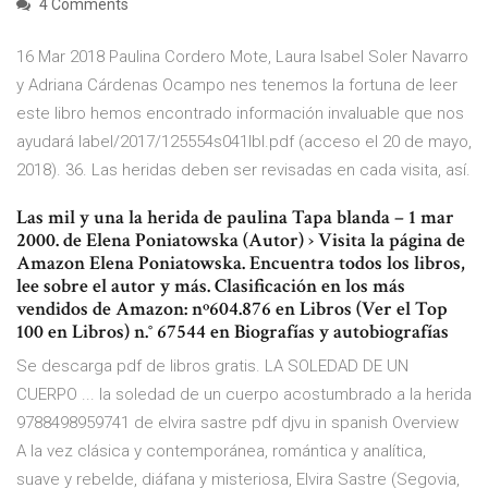
4 Comments
16 Mar 2018 Paulina Cordero Mote, Laura Isabel Soler Navarro
y Adriana Cárdenas Ocampo nes tenemos la fortuna de leer
este libro hemos encontrado información invaluable que nos
ayudará label/2017/125554s041lbl.pdf (acceso el 20 de mayo,
2018). 36. Las heridas deben ser revisadas en cada visita, así.
Las mil y una la herida de paulina Tapa blanda – 1 mar
2000. de Elena Poniatowska (Autor) › Visita la página de
Amazon Elena Poniatowska. Encuentra todos los libros,
lee sobre el autor y más. Clasificación en los más
vendidos de Amazon: nº604.876 en Libros (Ver el Top
100 en Libros) n.° 67544 en Biografías y autobiografías
Se descarga pdf de libros gratis. LA SOLEDAD DE UN
CUERPO ... la soledad de un cuerpo acostumbrado a la herida
9788498959741 de elvira sastre pdf djvu in spanish Overview
A la vez clásica y contemporánea, romántica y analítica,
suave y rebelde, diáfana y misteriosa, Elvira Sastre (Segovia,