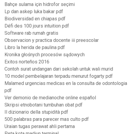
Bahçe sulama için hidrofor seçimi
Lp dan askep luka bakar pdf
Biodiversidad en chiapas pdf
Défi des 100 jours intuition pdf
Software rab rumah gratis
Observacion y practica docente iii preescolar
Libro la herida de paulina pdf
Kronika głośnych procesów sądowych
Exitos norteños 2016
Contoh surat undangan dari sekolah untuk wali murid
10 model pembelajaran terpadu menurut fogarty pdf
Malamed urgencias medicas en la consulta de odontologia
pdf
Ver demonio de medianoche online español
Skripsi etnobotani tumbuhan obat pdf
Il dizionario della stupidità pdf
500 palabras para parecer mas culto pdf
Uraian tugas perawat ahli pertama
Peta kota madiun terminal