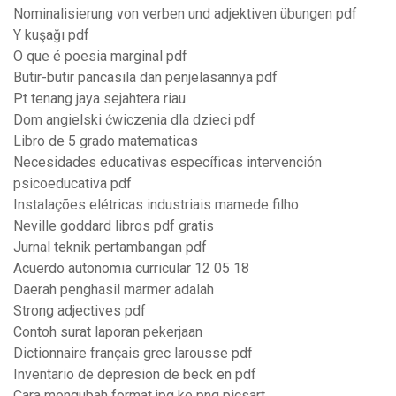
Nominalisierung von verben und adjektiven übungen pdf
Y kuşağı pdf
O que é poesia marginal pdf
Butir-butir pancasila dan penjelasannya pdf
Pt tenang jaya sejahtera riau
Dom angielski ćwiczenia dla dzieci pdf
Libro de 5 grado matematicas
Necesidades educativas específicas intervención
psicoeducativa pdf
Instalações elétricas industriais mamede filho
Neville goddard libros pdf gratis
Jurnal teknik pertambangan pdf
Acuerdo autonomia curricular 12 05 18
Daerah penghasil marmer adalah
Strong adjectives pdf
Contoh surat laporan pekerjaan
Dictionnaire français grec larousse pdf
Inventario de depresion de beck en pdf
Cara mengubah format jpg ke png picsart