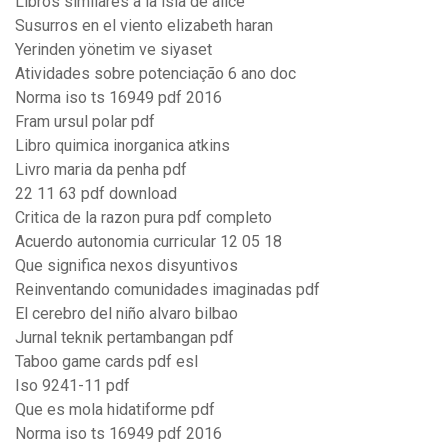
Libros similares a la isla de alice
Susurros en el viento elizabeth haran
Yerinden yönetim ve siyaset
Atividades sobre potenciação 6 ano doc
Norma iso ts 16949 pdf 2016
Fram ursul polar pdf
Libro quimica inorganica atkins
Livro maria da penha pdf
22 11 63 pdf download
Critica de la razon pura pdf completo
Acuerdo autonomia curricular 12 05 18
Que significa nexos disyuntivos
Reinventando comunidades imaginadas pdf
El cerebro del niño alvaro bilbao
Jurnal teknik pertambangan pdf
Taboo game cards pdf esl
Iso 9241-11 pdf
Que es mola hidatiforme pdf
Norma iso ts 16949 pdf 2016