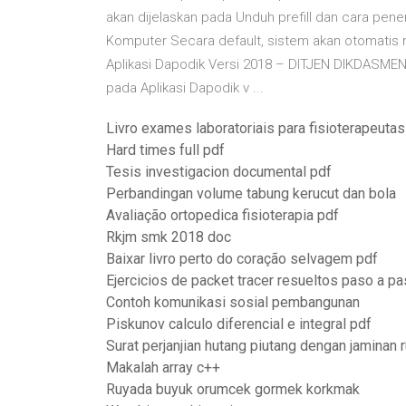
akan dijelaskan pada Unduh prefill dan cara pene
Komputer Secara default, sistem akan otomatis m
Aplikasi Dapodik Versi 2018 – DITJEN DIKDASM
pada Aplikasi Dapodik v ...
Livro exames laboratoriais para fisioterapeutas
Hard times full pdf
Tesis investigacion documental pdf
Perbandingan volume tabung kerucut dan bola
Avaliação ortopedica fisioterapia pdf
Rkjm smk 2018 doc
Baixar livro perto do coração selvagem pdf
Ejercicios de packet tracer resueltos paso a p
Contoh komunikasi sosial pembangunan
Piskunov calculo diferencial e integral pdf
Surat perjanjian hutang piutang dengan jaminan
Makalah array c++
Ruyada buyuk orumcek gormek korkmak