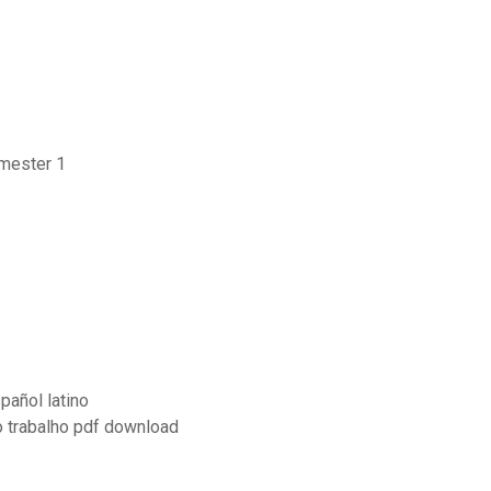
emester 1
pañol latino
o trabalho pdf download