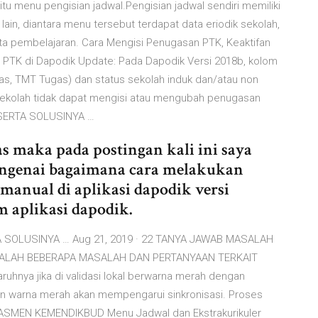
aitu menu pengisian jadwal.Pengisian jadwal sendiri memiliki
ain, diantara menu tersebut terdapat data eriodik sekolah,
ata pembelajaran. Cara Mengisi Penugasan PTK, Keaktifan
n PTK di Dapodik Update: Pada Dapodik Versi 2018b, kolom
as, TMT Tugas) dan status sekolah induk dan/atau non
 Sekolah tidak dapat mengisi atau mengubah penugasan
SERTA SOLUSINYA …
s maka pada postingan kali ini saya
ngenai bagaimana cara melakukan
 manual di aplikasi dapodik versi
m aplikasi dapodik.
SOLUSINYA … Aug 21, 2019 · 22 TANYA JAWAB MASALAH
ADALAH BEBERAPA MASALAH DAN PERTANYAAN TERKAIT
nya jika di validasi lokal berwarna merah dengan
gan warna merah akan mempengarui sinkronisasi. Proses
IKDASMEN KEMENDIKBUD Menu Jadwal dan Ekstrakurikuler