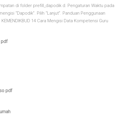
mpatan di folder prefill_dapodik d. Pengaturan Waktu pada
engisi “Dapodik”. Pilih “Lanjut”. Panduan Penggunaan
EN KEMENDIKBUD 14 Cara Mengisi Data Kompetensi Guru
 pdf
aso pdf
 rumah