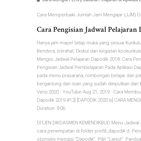
Cara Memperbaiki Jumlah Jam Mengajar (JJM) Da
Cara Pengisian Jadwal Pelajara
Hanya jam mapel tatap muka yang sesuai Kurikul
Bendera, Istirahat, Ekskul dan kegiatan kookuriku
Mengisi Jadwal Pelajaran Dapodik 2018. Cara Pen
Pengisian Jadwal Pembelajaran Pada Aplikasi Dap
pada menu prasarana, rombongan belajar dan pe
bergantung dari isian yang sudah diinputkan dar
Versi 2020 - YouTube Aug 21, 2019 · Cara Membuat
Dapodik 2019 #12] [DAPODIK 2020.b] CARA MEN
Duration: 9:06.
DITJEN DIKDASMEN KEMENDIKBUD Menu Jadwal dan 
cara penempatan di folder prefill_dapodik d. Pe
otomatis mengisi “Dapodik”. Pilih “Lanjut”. Pand