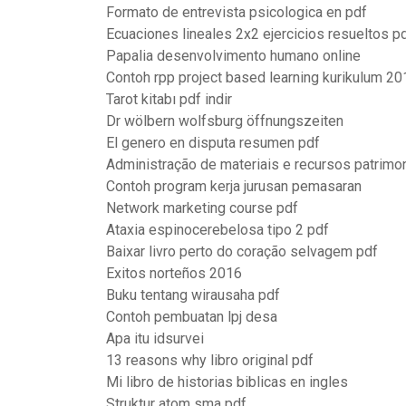
Formato de entrevista psicologica en pdf
Ecuaciones lineales 2x2 ejercicios resueltos p
Papalia desenvolvimento humano online
Contoh rpp project based learning kurikulum 20
Tarot kitabı pdf indir
Dr wölbern wolfsburg öffnungszeiten
El genero en disputa resumen pdf
Administração de materiais e recursos patrimon
Contoh program kerja jurusan pemasaran
Network marketing course pdf
Ataxia espinocerebelosa tipo 2 pdf
Baixar livro perto do coração selvagem pdf
Exitos norteños 2016
Buku tentang wirausaha pdf
Contoh pembuatan lpj desa
Apa itu idsurvei
13 reasons why libro original pdf
Mi libro de historias biblicas en ingles
Struktur atom sma pdf