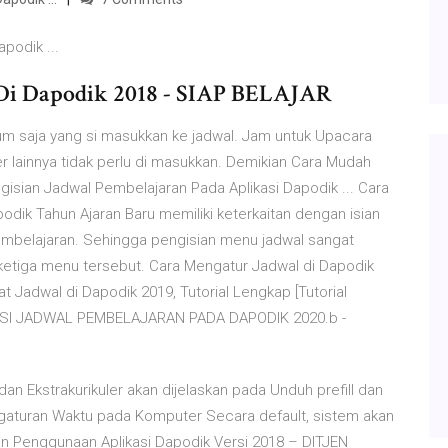
podik ...
n Di Dapodik 2018 - SIAP BELAJAR
um saja yang si masukkan ke jadwal. Jam untuk Upacara
ler lainnya tidak perlu di masukkan. Demikian Cara Mudah
gisian Jadwal Pembelajaran Pada Aplikasi Dapodik ... Cara
odik Tahun Ajaran Baru memiliki keterkaitan dengan isian
mbelajaran. Sehingga pengisian menu jadwal sangat
i ketiga menu tersebut. Cara Mengatur Jadwal di Dapodik
 Jadwal di Dapodik 2019, Tutorial Lengkap [Tutorial
GISI JADWAL PEMBELAJARAN PADA DAPODIK 2020.b -
Ekstrakurikuler akan dijelaskan pada Unduh prefill dan
ngaturan Waktu pada Komputer Secara default, sistem akan
uan Penggunaan Aplikasi Dapodik Versi 2018 – DITJEN