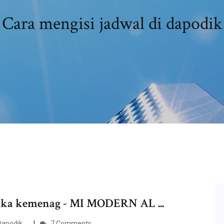
Cara mengisi jadwal di dapodik
tika kemenag - MI MODERN AL ...
apodik ...
7 Comments