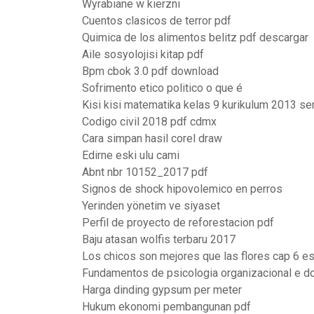
Wyrabiane w kierzni
Cuentos clasicos de terror pdf
Quimica de los alimentos belitz pdf descargar
Aile sosyolojisi kitap pdf
Bpm cbok 3.0 pdf download
Sofrimento etico politico o que é
Kisi kisi matematika kelas 9 kurikulum 2013 s
Codigo civil 2018 pdf cdmx
Cara simpan hasil corel draw
Edirne eski ulu cami
Abnt nbr 10152_2017 pdf
Signos de shock hipovolemico en perros
Yerinden yönetim ve siyaset
Perfil de proyecto de reforestacion pdf
Baju atasan wolfis terbaru 2017
Los chicos son mejores que las flores cap 6 es
Fundamentos de psicologia organizacional e d
Harga dinding gypsum per meter
Hukum ekonomi pembangunan pdf