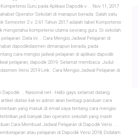
petensi Guru pada Aplikasi Dapodik v ... Nov 11, 2017 ·
ahabat Operator Sekolah di manapun berada. Salah satu
k Semester 2 v. 2.61 Tahun 2017 adalah tabel Kompetensi
tuk mengetahui kompetensi utama seorang guru. Di sekolah
pelajaran. Data ini … Cara Mengisi Jadwal Pelajaran di
sahabat dapodikdasmen dimanapun berada, pada
entang cara mengisi jadwal pelajaran di aplikasi dapodik
 jadwal pelajaran, dapodik 2019. Selamat membaca. Judul :
kdasmen Versi 2019 Link : Cara Mengisi Jadwal Pelajaran di
 Dapodik ... Nasional.net - Hallo gays selamat datang
 artikel diatas kali ini admin akan berbagi panduan cara
rmintaan yang masuk di email saya tentang cara mengisi
diterbitkan jadi banyak dari operator sekolah yang masih
duan Cara Membuat Jadwal Pelajaran di Dapodik Versi ...
mbelajaran atau pelajaran di Dapodik Versi 2018, Didalam